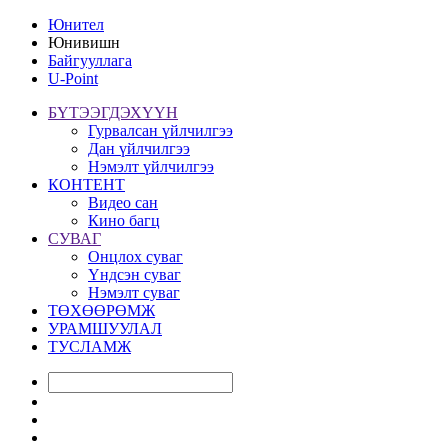
Юнител
Юнивишн
Байгууллага
U-Point
БҮТЭЭГДЭХҮҮН
Гурвалсан үйлчилгээ
Дан үйлчилгээ
Нэмэлт үйлчилгээ
КОНТЕНТ
Видео сан
Кино багц
СУВАГ
Онцлох суваг
Үндсэн суваг
Нэмэлт суваг
ТӨХӨӨРӨМЖ
УРАМШУУЛАЛ
ТУСЛАМЖ